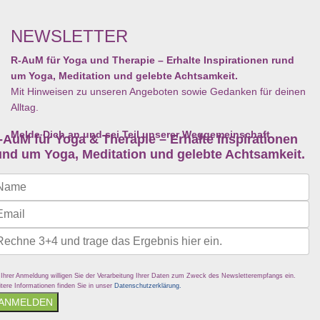
NEWSLETTER
R-AuM für Yoga und Therapie – Erhalte Inspirationen rund
um Yoga, Meditation und gelebte Achtsamkeit.
Mit Hinweisen zu unseren Angeboten sowie Gedanken für deinen
Alltag.
Melde Dich an und sei Teil unserer Weggemeinschaft.
-AuM für Yoga & Therapie – Erhalte Inspirationen
und um Yoga, Meditation und gelebte Achtsamkeit.
 Ihrer Anmeldung willigen Sie der Verarbeitung Ihrer Daten zum Zweck des Newsletterempfangs ein.
tere Informationen finden Sie in unser
Datenschutzerklärung.
ANMELDEN