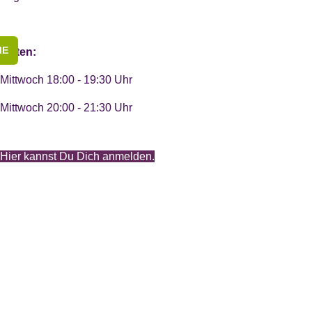
">
Termine
">
Wochenübersicht Yogakurse
Aufstellungs-Seminar
ME
Zeiten:
Seminare
Mittwoch 18:00 - 19:30 Uhr
Neuigkeiten Blog
Mittwoch 20:00 - 21:30 Uhr
Ausbildung
Yogalehrausbildung
Hier kannst Du Dich anmelden.
BDY/EYU