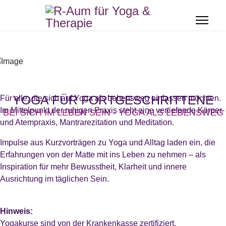
Yoga
Therapie
Über mich
Über mich
Andreas Buhr
Marion Buhr
YOGA FÜR FORTGESCHRITTENE
Für alle, die sich auf Yoga als Lebensweg einlassen möchten.
Im Mittelpunkt der ruhigen Praxis steht eine vertiefende Körper-
BEI SICH IM LEBEN SEIN - YOGA ALS LEBENSWEG
Kursübersicht
Angebote und Methoden
und Atempraxis, Mantrarezitation und Meditation.
Dynamische Yogapraxis
Systemische Beratung und
Impulse aus Kurzvorträgen zu Yoga und Alltag laden ein, die
Gesprächstherapie
Erfahrungen von der Matte mit ins Leben zu nehmen – als
Ruhige achtsame
Inspiration für mehr Bewusstheit, Klarheit und innere
Yogapraxis
Achtsamkeitsbasierte
Ausrichtung im täglichen Sein.
Körperpsychotherapie
Yoga für Fortgeschrittene
Aufstellungsarbeit (PSA)
Hinweis:
Termine
Yogakurse sind von der Krankenkasse zertifiziert.