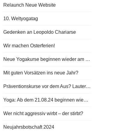
Relaunch Neue Website
10. Weltyogatag
Gedenken an Leopoldo Chariarse
Wir machen Osterferien!
Neue Yogakurse beginnen wieder am 06.01.2025
Mit guten Vorsätzen ins neue Jahr?
Präventionskurse vor dem Aus? Lauterbach plant Streichung der Gesundheitsvorsorge
Yoga: Ab dem 21.08.24 beginnen wieder die neuen Yogakurse bei Andreas Buhr.
Wer nicht aggressiv wirbt – der stirbt?
Neujahrsbotschaft 2024