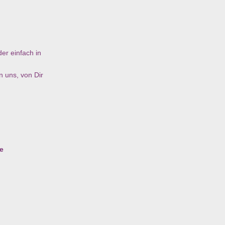
er einfach in
n uns, von Dir
e