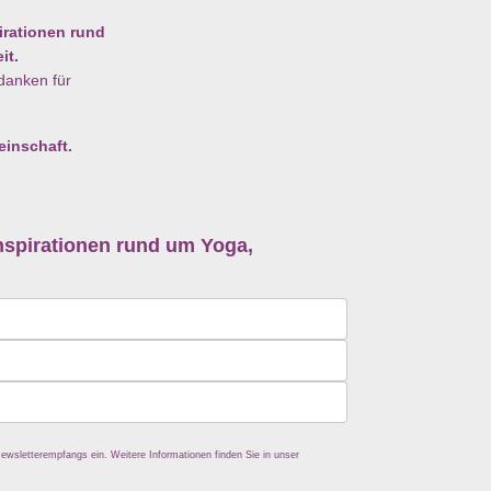
irationen rund
it.
danken für
einschaft.
nspirationen rund um Yoga,
ewsletterempfangs ein. Weitere Informationen finden Sie in unser